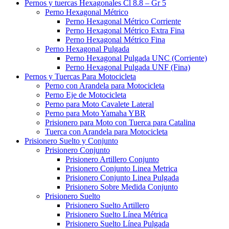
Pernos y tuercas Hexagonales Cl 8.8 – Gr 5
Perno Hexagonal Métrico
Perno Hexagonal Métrico Corriente
Perno Hexagonal Métrico Extra Fina
Perno Hexagonal Métrico Fina
Perno Hexagonal Pulgada
Perno Hexagonal Pulgada UNC (Corriente)
Perno Hexagonal Pulgada UNF (Fina)
Pernos y Tuercas Para Motocicleta
Perno con Arandela para Motocicleta
Perno Eje de Motocicleta
Perno para Moto Cavalete Lateral
Perno para Moto Yamaha YBR
Prisionero para Moto con Tuerca para Catalina
Tuerca con Arandela para Motocicleta
Prisionero Suelto y Conjunto
Prisionero Conjunto
Prisionero Artillero Conjunto
Prisionero Conjunto Linea Metrica
Prisionero Conjunto Linea Pulgada
Prisionero Sobre Medida Conjunto
Prisionero Suelto
Prisionero Suelto Artillero
Prisionero Suelto Línea Métrica
Prisionero Suelto Línea Pulgada