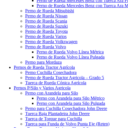
Perno de Rueda Mercedes Benz con Tuerca Ara Fi
Perno de Rueda Mercedes Benz con Tuerca Ara M
Perno de Rueda Mitsubishi
Perno de Rueda Nissan
Perno de Rueda Scania
Perno de Rueda Suzuki
Perno de Rueda Toyota
Perno de Rueda Varios
Perno de Rueda Volkswagen
Perno de Rueda Volvo
Perno de Rueda Volvo Línea Métrica
Perno de Rueda Volvo Línea Pulgada
Perno para Mordaza
Pernos de Rueda Tractor Agrícola
Perno Cuchilla Cosechadora
Perno de Rueda Tractor Agricola – Grado 5
Tuerca de Rueda Cónica Agrícola
Pernos P/Silo y Varios Agricola
Perno con Arandela para Silo
Perno con Arandela para Silo Métrico
Perno con Arandela para Silo Pulgada
Perno para Cuchilla Cosechadora John Deere
Tuerca Baja Plantadeira John Deere
Tuerca de Torque para Cuchilla
Tuerca para Funda de Volvo Punta Eje (Reten)