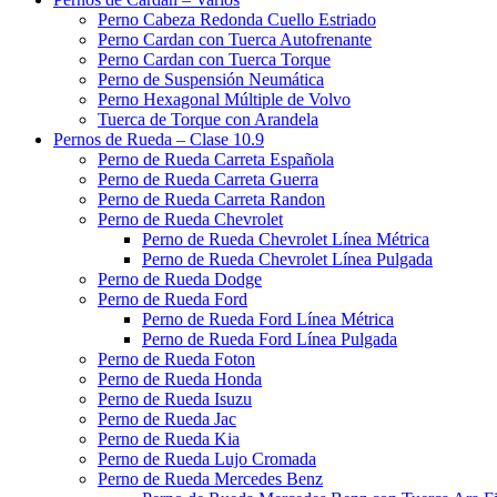
Perno Cabeza Redonda Cuello Estriado
Perno Cardan con Tuerca Autofrenante
Perno Cardan con Tuerca Torque
Perno de Suspensión Neumática
Perno Hexagonal Múltiple de Volvo
Tuerca de Torque con Arandela
Pernos de Rueda – Clase 10.9
Perno de Rueda Carreta Española
Perno de Rueda Carreta Guerra
Perno de Rueda Carreta Randon
Perno de Rueda Chevrolet
Perno de Rueda Chevrolet Línea Métrica
Perno de Rueda Chevrolet Línea Pulgada
Perno de Rueda Dodge
Perno de Rueda Ford
Perno de Rueda Ford Línea Métrica
Perno de Rueda Ford Línea Pulgada
Perno de Rueda Foton
Perno de Rueda Honda
Perno de Rueda Isuzu
Perno de Rueda Jac
Perno de Rueda Kia
Perno de Rueda Lujo Cromada
Perno de Rueda Mercedes Benz