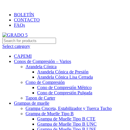
Importación y distribución de productos de primera calidad
BOLETÍN
CONTACTO
FAQs
Select category
CAPEMI
Conos de Compresión – Varios
Arandela Cónica
Arandela Cónica de Presión
Arandela Cónica Lisa Cerrada
Cono de Compresión
Cono de Compresión Métrico
Cono de Compresión Pulgada
Tapon de Carter
Grampas de muelle
Grampa Cruceta, Estabilizador y Tuerca Tucho
Grampa de Muelle Tipo B
Grampa de Muelle Tipo B CTE
Grampa de Muelle Tipo B UNC
Grampa de Muelle Tipo B UNF