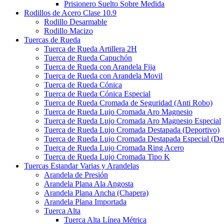
Prisionero Suelto Sobre Medida
Rodillos de Acero Clase 10.9
Rodillo Desarmable
Rodillo Macizo
Tuercas de Rueda
Tuerca de Rueda Artillera 2H
Tuerca de Rueda Capuchón
Tuerca de Rueda con Arandela Fija
Tuerca de Rueda con Arandela Movil
Tuerca de Rueda Cónica
Tuerca de Rueda Cónica Especial
Tuerca de Rueda Cromada de Seguridad (Anti Robo)
Tuerca de Rueda Lujo Cromada Aro Magnesio
Tuerca de Rueda Lujo Cromada Aro Magnesio Especial
Tuerca de Rueda Lujo Cromada Destapada (Deportivo)
Tuerca de Rueda Lujo Cromada Destapada Especial (Dep
Tuerca de Rueda Lujo Cromada Ring Acero
Tuerca de Rueda Lujo Cromada Tipo K
Tuercas Estandar Varias y Arandelas
Arandela de Presión
Arandela Plana Ala Angosta
Arandela Plana Ancha (Chapera)
Arandela Plana Importada
Tuerca Alta
Tuerca Alta Línea Métrica