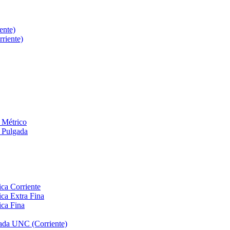
ente)
riente)
 Métrico
 Pulgada
ca Corriente
ca Extra Fina
ica Fina
ada UNC (Corriente)