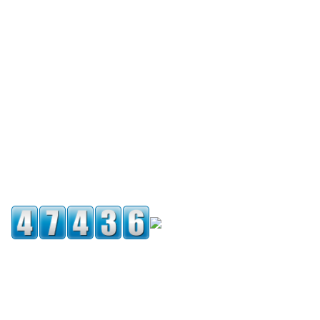
VISION:
Empresa boliviana líder en la distribución de productos de
primera calidad en el rubro de autopartes en el mercado
nacional, caracterizándose por brindar una atención seria
y profesional a sus clientes.
MISION:
Proveer productos de acero y autopartes al mercado
nacional aplicando herramientas y conceptos modernos