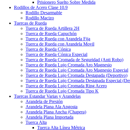
Prisionero Suelto Sobre Medida
Rodillos de Acero Clase 10.9
Rodillo Desarmable
Rodillo Macizo
Tuercas de Rueda
Tuerca de Rueda Artillera 2H
Tuerca de Rueda Capuchón
Tuerca de Rueda con Arandela Fija
Tuerca de Rueda con Arandela Movil
Tuerca de Rueda Cónica
Tuerca de Rueda Cónica Especial
Tuerca de Rueda Cromada de Seguridad (Anti Robo)
Tuerca de Rueda Lujo Cromada Aro Magnesio
Tuerca de Rueda Lujo Cromada Aro Magnesio Especial
Tuerca de Rueda Lujo Cromada Destapada (Deportivo)
Tuerca de Rueda Lujo Cromada Destapada Especial (Dep
Tuerca de Rueda Lujo Cromada Ring Acero
Tuerca de Rueda Lujo Cromada Tipo K
Tuercas Estandar Varias y Arandelas
Arandela de Presión
Arandela Plana Ala Angosta
Arandela Plana Ancha (Chapera)
Arandela Plana Importada
Tuerca Alta
Tuerca Alta Línea Métrica