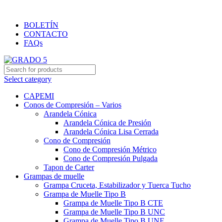
Importación y distribución de productos de primera calidad
BOLETÍN
CONTACTO
FAQs
Select category
CAPEMI
Conos de Compresión – Varios
Arandela Cónica
Arandela Cónica de Presión
Arandela Cónica Lisa Cerrada
Cono de Compresión
Cono de Compresión Métrico
Cono de Compresión Pulgada
Tapon de Carter
Grampas de muelle
Grampa Cruceta, Estabilizador y Tuerca Tucho
Grampa de Muelle Tipo B
Grampa de Muelle Tipo B CTE
Grampa de Muelle Tipo B UNC
Grampa de Muelle Tipo B UNF