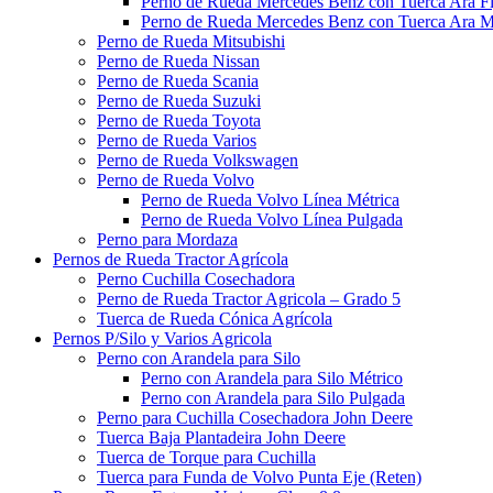
Perno de Rueda Mercedes Benz con Tuerca Ara Fi
Perno de Rueda Mercedes Benz con Tuerca Ara M
Perno de Rueda Mitsubishi
Perno de Rueda Nissan
Perno de Rueda Scania
Perno de Rueda Suzuki
Perno de Rueda Toyota
Perno de Rueda Varios
Perno de Rueda Volkswagen
Perno de Rueda Volvo
Perno de Rueda Volvo Línea Métrica
Perno de Rueda Volvo Línea Pulgada
Perno para Mordaza
Pernos de Rueda Tractor Agrícola
Perno Cuchilla Cosechadora
Perno de Rueda Tractor Agricola – Grado 5
Tuerca de Rueda Cónica Agrícola
Pernos P/Silo y Varios Agricola
Perno con Arandela para Silo
Perno con Arandela para Silo Métrico
Perno con Arandela para Silo Pulgada
Perno para Cuchilla Cosechadora John Deere
Tuerca Baja Plantadeira John Deere
Tuerca de Torque para Cuchilla
Tuerca para Funda de Volvo Punta Eje (Reten)