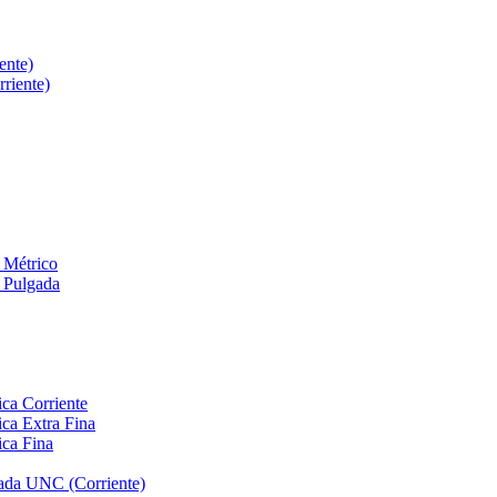
ente)
riente)
 Métrico
 Pulgada
ca Corriente
ca Extra Fina
ica Fina
ada UNC (Corriente)