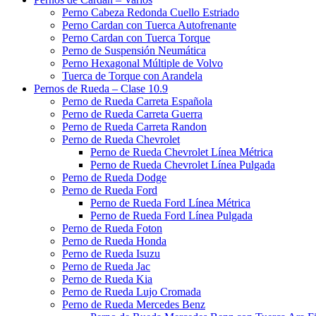
Perno Cabeza Redonda Cuello Estriado
Perno Cardan con Tuerca Autofrenante
Perno Cardan con Tuerca Torque
Perno de Suspensión Neumática
Perno Hexagonal Múltiple de Volvo
Tuerca de Torque con Arandela
Pernos de Rueda – Clase 10.9
Perno de Rueda Carreta Española
Perno de Rueda Carreta Guerra
Perno de Rueda Carreta Randon
Perno de Rueda Chevrolet
Perno de Rueda Chevrolet Línea Métrica
Perno de Rueda Chevrolet Línea Pulgada
Perno de Rueda Dodge
Perno de Rueda Ford
Perno de Rueda Ford Línea Métrica
Perno de Rueda Ford Línea Pulgada
Perno de Rueda Foton
Perno de Rueda Honda
Perno de Rueda Isuzu
Perno de Rueda Jac
Perno de Rueda Kia
Perno de Rueda Lujo Cromada
Perno de Rueda Mercedes Benz