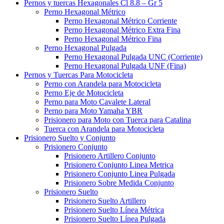
Pernos y tuercas Hexagonales Cl 8.8 – Gr 5
Perno Hexagonal Métrico
Perno Hexagonal Métrico Corriente
Perno Hexagonal Métrico Extra Fina
Perno Hexagonal Métrico Fina
Perno Hexagonal Pulgada
Perno Hexagonal Pulgada UNC (Corriente)
Perno Hexagonal Pulgada UNF (Fina)
Pernos y Tuercas Para Motocicleta
Perno con Arandela para Motocicleta
Perno Eje de Motocicleta
Perno para Moto Cavalete Lateral
Perno para Moto Yamaha YBR
Prisionero para Moto con Tuerca para Catalina
Tuerca con Arandela para Motocicleta
Prisionero Suelto y Conjunto
Prisionero Conjunto
Prisionero Artillero Conjunto
Prisionero Conjunto Linea Metrica
Prisionero Conjunto Linea Pulgada
Prisionero Sobre Medida Conjunto
Prisionero Suelto
Prisionero Suelto Artillero
Prisionero Suelto Línea Métrica
Prisionero Suelto Línea Pulgada