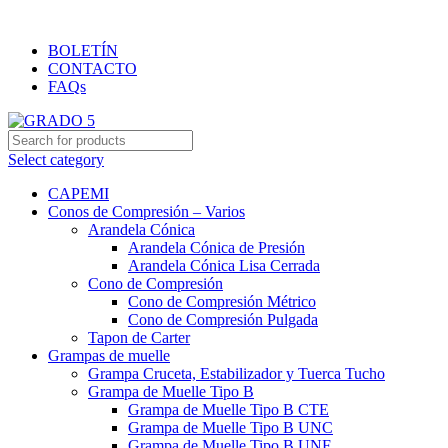
Importación y distribución de productos de primera calidad
BOLETÍN
CONTACTO
FAQs
Select category
CAPEMI
Conos de Compresión – Varios
Arandela Cónica
Arandela Cónica de Presión
Arandela Cónica Lisa Cerrada
Cono de Compresión
Cono de Compresión Métrico
Cono de Compresión Pulgada
Tapon de Carter
Grampas de muelle
Grampa Cruceta, Estabilizador y Tuerca Tucho
Grampa de Muelle Tipo B
Grampa de Muelle Tipo B CTE
Grampa de Muelle Tipo B UNC
Grampa de Muelle Tipo B UNF