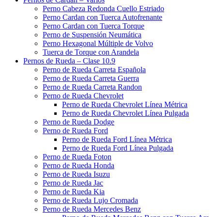
Perno Cabeza Redonda Cuello Estriado
Perno Cardan con Tuerca Autofrenante
Perno Cardan con Tuerca Torque
Perno de Suspensión Neumática
Perno Hexagonal Múltiple de Volvo
Tuerca de Torque con Arandela
Pernos de Rueda – Clase 10.9
Perno de Rueda Carreta Española
Perno de Rueda Carreta Guerra
Perno de Rueda Carreta Randon
Perno de Rueda Chevrolet
Perno de Rueda Chevrolet Línea Métrica
Perno de Rueda Chevrolet Línea Pulgada
Perno de Rueda Dodge
Perno de Rueda Ford
Perno de Rueda Ford Línea Métrica
Perno de Rueda Ford Línea Pulgada
Perno de Rueda Foton
Perno de Rueda Honda
Perno de Rueda Isuzu
Perno de Rueda Jac
Perno de Rueda Kia
Perno de Rueda Lujo Cromada
Perno de Rueda Mercedes Benz