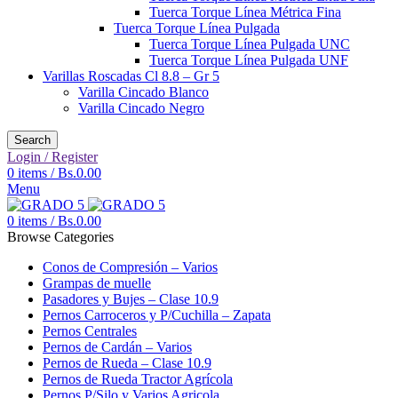
Tuerca Torque Línea Métrica Fina
Tuerca Torque Línea Pulgada
Tuerca Torque Línea Pulgada UNC
Tuerca Torque Línea Pulgada UNF
Varillas Roscadas Cl 8.8 – Gr 5
Varilla Cincado Blanco
Varilla Cincado Negro
Search
Login / Register
0
items
/
Bs.
0.00
Menu
0
items
/
Bs.
0.00
Browse Categories
Conos de Compresión – Varios
Grampas de muelle
Pasadores y Bujes – Clase 10.9
Pernos Carroceros y P/Cuchilla – Zapata
Pernos Centrales
Pernos de Cardán – Varios
Pernos de Rueda – Clase 10.9
Pernos de Rueda Tractor Agrícola
Pernos P/Silo y Varios Agricola