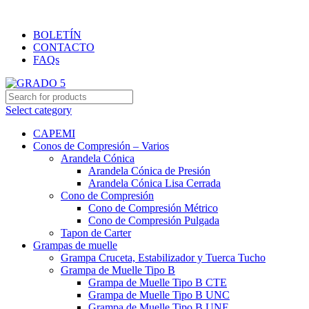
Importación y distribución de productos de primera calidad
BOLETÍN
CONTACTO
FAQs
Select category
CAPEMI
Conos de Compresión – Varios
Arandela Cónica
Arandela Cónica de Presión
Arandela Cónica Lisa Cerrada
Cono de Compresión
Cono de Compresión Métrico
Cono de Compresión Pulgada
Tapon de Carter
Grampas de muelle
Grampa Cruceta, Estabilizador y Tuerca Tucho
Grampa de Muelle Tipo B
Grampa de Muelle Tipo B CTE
Grampa de Muelle Tipo B UNC
Grampa de Muelle Tipo B UNF