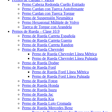
Perno Cabeza Redonda Cuello Estriado
Perno Cardan con Tuerca Autofrenante
Perno Cardan con Tuerca Torque
Perno de Suspensión Neumática
Perno Hexagonal Múltiple de Volvo
Tuerca de Torque con Arandela
Pernos de Rueda – Clase 10.9
Perno de Rueda Carreta Española
Perno de Rueda Carreta Guerra
Perno de Rueda Carreta Randon
Perno de Rueda Chevrolet
Perno de Rueda Chevrolet Línea Métrica
Perno de Rueda Chevrolet Línea Pulgada
Perno de Rueda Dodge
Perno de Rueda Ford
Perno de Rueda Ford Línea Métrica
Perno de Rueda Ford Línea Pulgada
Perno de Rueda Foton
Perno de Rueda Honda
Perno de Rueda Isuzu
Perno de Rueda Jac
Perno de Rueda Kia
Perno de Rueda Lujo Cromada
Perno de Rueda Mercedes Benz