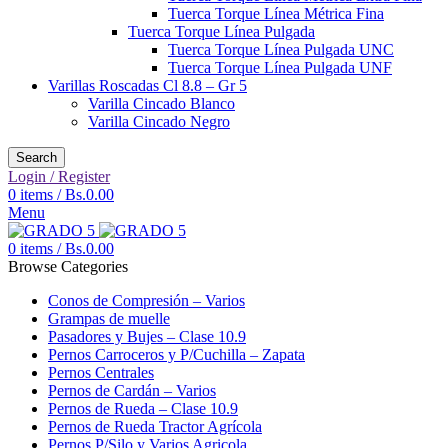
Tuerca Torque Línea Métrica Fina
Tuerca Torque Línea Pulgada
Tuerca Torque Línea Pulgada UNC
Tuerca Torque Línea Pulgada UNF
Varillas Roscadas Cl 8.8 – Gr 5
Varilla Cincado Blanco
Varilla Cincado Negro
Search
Login / Register
0
items
/
Bs.
0.00
Menu
0
items
/
Bs.
0.00
Browse Categories
Conos de Compresión – Varios
Grampas de muelle
Pasadores y Bujes – Clase 10.9
Pernos Carroceros y P/Cuchilla – Zapata
Pernos Centrales
Pernos de Cardán – Varios
Pernos de Rueda – Clase 10.9
Pernos de Rueda Tractor Agrícola
Pernos P/Silo y Varios Agricola